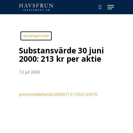
Skip
Menu
to
search
main
content
Uncategorized
Substansvärde 30 juni
2000: 213 kr per aktie
12 jul 2000
pressmeddelande20000712-1352134370