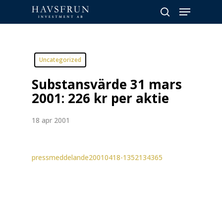
Skip
Menu
to
search
main
Close
content
Menu
Uncategorized
Substansvärde 31 mars
2001: 226 kr per aktie
18 apr 2001
pressmeddelande20010418-1352134365