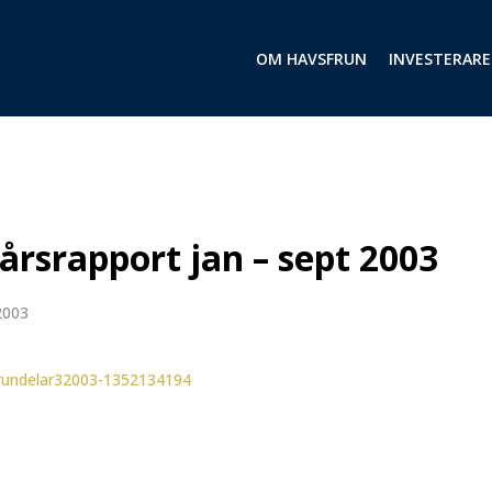
OM HAVSFRUN
INVESTERARE
årsrapport jan – sept 2003
2003
rundelar32003-1352134194