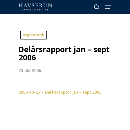
Skip
Menu
to
search
main
Close
content
Menu
Regulatorisk
Delårsrapport jan – sept
2006
25 okt 2006
2006-10-25 – Delårsrapport jan – sept 2006