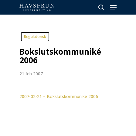
Skip
Menu
to
search
main
content
Regulatorisk
Bokslutskommuniké
2006
21 feb 2007
2007-02-21 – Bokslutskommuniké 2006