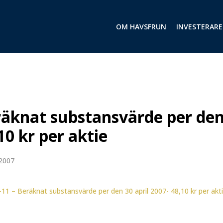
OM HAVSFRUN
INVESTERARE
äknat substansvärde per den 
10 kr per aktie
2007
11 – Beräknat substansvärde per den 30 april 2007- 48,10 kr per akt