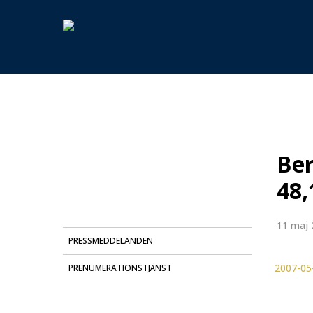
Skip
to
main
content
Hit enter to search or ESC to close
Ber
48,
11 maj 
PRESSMEDDELANDEN
2007-05-
PRENUMERATIONSTJÄNST