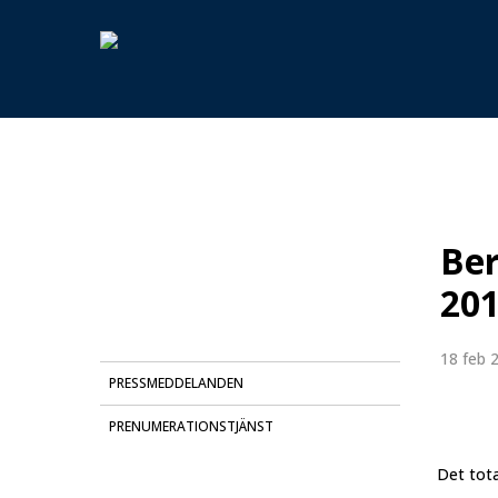
Skip
to
main
content
Hit enter to search or ESC to close
Ber
201
18 feb 
PRESSMEDDELANDEN
PRENUMERATIONSTJÄNST
Det tota