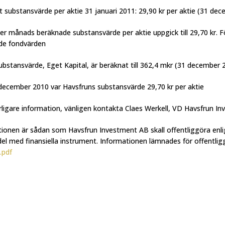
 substansvärde per aktie 31 januari 2011: 29,90 kr per aktie (31 dec
 månads beräknade substansvärde per aktie uppgick till 29,70 kr. F
ade fondvärden
ubstansvärde, Eget Kapital, är beräknat till 362,4 mkr (31 december 
ecember 2010 var Havsfruns substansvärde 29,70 kr per aktie
rligare information, vänligen kontakta Claes Werkell, VD Havsfrun I
ionen är sådan som Havsfrun Investment AB skall offentliggöra enl
l med finansiella instrument. Informationen lämnades för offentligg
.pdf