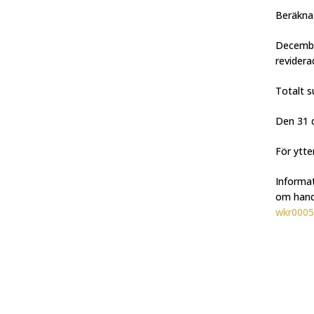
Beräknat
December
revider
Totalt s
Den 31 d
För ytte
Informat
om hande
wkr0005