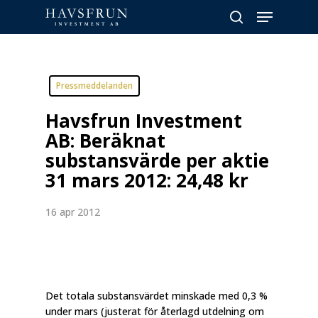
Skip
Menu
to
search
main
Close
content
Menu
Pressmeddelanden
Havsfrun Investment
AB: Beräknat
substansvärde per aktie
31 mars 2012: 24,48 kr
16 apr 2012
Det totala substansvärdet minskade med 0,3 %
under mars (justerat för återlagd utdelning om