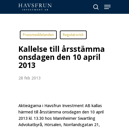
Skip
Menu
to
search
main
Close
content
Menu
Pressmeddelanden
Regulatorisk
Kallelse till årsstämma
onsdagen den 10 april
2013
28 feb 2013
Aktieägarna i Havsfrun Investment AB kallas
härmed till årsstämma onsdagen den 10 april
2013 kl. 13.30 hos Mannheimer Swartling
Advokatbyrå, Hörsalen, Norrlandsgatan 21,