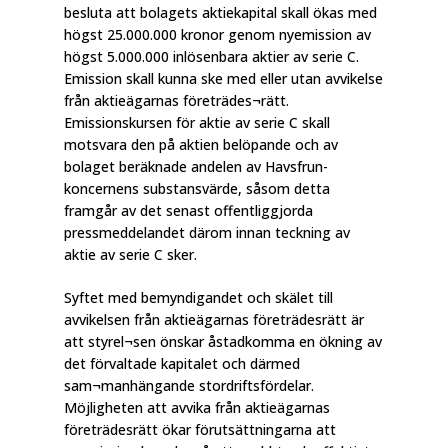
besluta att bolagets aktiekapital skall ökas med
högst 25.000.000 kronor genom nyemission av
högst 5.000.000 inlösenbara aktier av serie C.
Emission skall kunna ske med eller utan avvikelse
från aktieägarnas företrädes¬rätt.
Emissionskursen för aktie av serie C skall
motsvara den på aktien belöpande och av
bolaget beräknade andelen av Havsfrun-
koncernens substansvärde, såsom detta
framgår av det senast offentliggjorda
pressmeddelandet därom innan teckning av
aktie av serie C sker.
Syftet med bemyndigandet och skälet till
avvikelsen från aktieägarnas företrädesrätt är
att styrel¬sen önskar åstadkomma en ökning av
det förvaltade kapitalet och därmed
sam¬manhängande stordriftsfördelar.
Möjligheten att avvika från aktieägarnas
företrädesrätt ökar förutsättningarna att