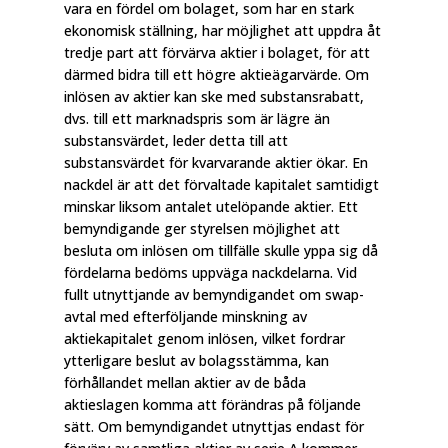
vara en fördel om bolaget, som har en stark
ekonomisk ställning, har möjlighet att uppdra åt
tredje part att förvärva aktier i bolaget, för att
därmed bidra till ett högre aktieägarvärde. Om
inlösen av aktier kan ske med substansrabatt,
dvs. till ett marknadspris som är lägre än
substansvärdet, leder detta till att
substansvärdet för kvarvarande aktier ökar. En
nackdel är att det förvaltade kapitalet samtidigt
minskar liksom antalet utelöpande aktier. Ett
bemyndigande ger styrelsen möjlighet att
besluta om inlösen om tillfälle skulle yppa sig då
fördelarna bedöms uppväga nackdelarna. Vid
fullt utnyttjande av bemyndigandet om swap-
avtal med efterföljande minskning av
aktiekapitalet genom inlösen, vilket fordrar
ytterligare beslut av bolagsstämma, kan
förhållandet mellan aktier av de båda
aktieslagen komma att förändras på följande
sätt. Om bemyndigandet utnyttjas endast för