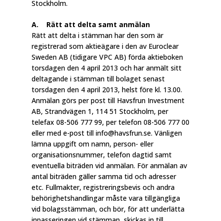
Stockholm.
A. Rätt att delta samt anmälan
Rätt att delta i stämman har den som är
registrerad som aktieägare i den av Euroclear
Sweden AB (tidigare VPC AB) förda aktieboken
torsdagen den 4 april 2013 och har anmält sitt
deltagande i stämman till bolaget senast
torsdagen den 4 april 2013, helst före kl. 13.00.
Anmälan görs per post till Havsfrun Investment
AB, Strandvägen 1, 114 51 Stockholm, per
telefax 08-506 777 99, per telefon 08-506 777 00
eller med e-post till info@havsfrun.se. Vänligen
lämna uppgift om namn, person- eller
organisationsnummer, telefon dagtid samt
eventuella biträden vid anmälan. För anmälan av
antal biträden gäller samma tid och adresser
etc. Fullmakter, registreringsbevis och andra
behörighetshandlingar måste vara tillgängliga
vid bolagsstämman, och bör, för att underlätta
inpasseringen vid stämman, skickas in till