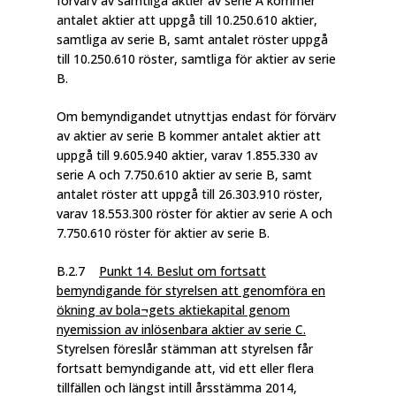
förvärv av samtliga aktier av serie A kommer
antalet aktier att uppgå till 10.250.610 aktier,
samtliga av serie B, samt antalet röster uppgå
till 10.250.610 röster, samtliga för aktier av serie
B.
Om bemyndigandet utnyttjas endast för förvärv
av aktier av serie B kommer antalet aktier att
uppgå till 9.605.940 aktier, varav 1.855.330 av
serie A och 7.750.610 aktier av serie B, samt
antalet röster att uppgå till 26.303.910 röster,
varav 18.553.300 röster för aktier av serie A och
7.750.610 röster för aktier av serie B.
B.2.7
Punkt 14. Beslut om fortsatt
bemyndigande för styrelsen att genomföra en
ökning av bola¬gets aktiekapital genom
nyemission av inlösenbara aktier av serie C.
Styrelsen föreslår stämman att styrelsen får
fortsatt bemyndigande att, vid ett eller flera
tillfällen och längst intill årsstämma 2014,