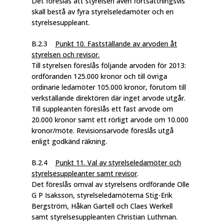
Det föreslås att styrelsen även fortsättningsvis
skall bestå av fyra styrelseledamöter och en
styrelsesuppleant.
B.2.3
Punkt 10. Fastställande av arvoden åt
styrelsen och revisor.
Till styrelsen föreslås följande arvoden för 2013:
ordföranden 125.000 kronor och till övriga
ordinarie ledamöter 105.000 kronor, förutom till
verkställande direktören där inget arvode utgår.
Till suppleanten föreslås ett fast arvode om
20.000 kronor samt ett rörligt arvode om 10.000
kronor/möte. Revisionsarvode föreslås utgå
enligt godkänd räkning.
B.2.4
Punkt 11. Val av styrelseledamöter och
styrelsesuppleanter samt revisor
.
Det föreslås omval av styrelsens ordförande Olle
G P Isaksson, styrelseledamöterna Stig-Erik
Bergström, Håkan Gartell och Claes Werkell
samt styrelsesuppleanten Christian Luthman.