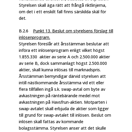
Styrelsen skall äga rätt att frångå riktlinjerna,
om det i ett enskilt fall finns särskilda skäl för
det.
B.2.6
Punkt 13. Beslut om styrelsens förslag till
inlösenprogram.
Styrelsen föreslår att årsstämman beslutar att
införa ett inlösenprogram enligt vilket högst
1.855.330 aktier av serie A och 2.500.000 aktier
av serie B, dock sammanlagt högst 2.500.000
aktier, skall kunna inlösas till marknadspris.
Årsstämman bemyndigar därvid styrelsen att
intill nästkommande årsstämma vid ett eller
flera tillfällen ingå s.k. swap-avtal om byte av
avkastningen på räntebärande medel mot
avkastningen på Havsfrun-aktien. Motparten i
swap-avtalet skall erbjuda de aktier som ligger
till grund för swap-avtalet till inlösen. Beslut om
inlösen skall fattas av kommande
bolagsstämma. Styrelsen anser att det skulle