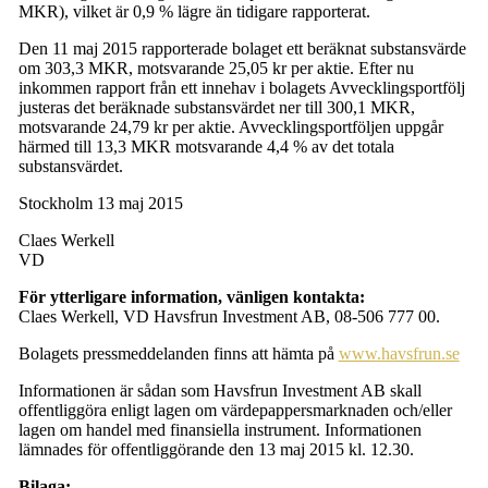
MKR), vilket är 0,9 % lägre än tidigare rapporterat.
Den 11 maj 2015 rapporterade bolaget ett beräknat substansvärde
om 303,3 MKR, motsvarande 25,05 kr per aktie. Efter nu
inkommen rapport från ett innehav i bolagets Avvecklingsportfölj
justeras det beräknade substansvärdet ner till 300,1 MKR,
motsvarande 24,79 kr per aktie. Avvecklingsportföljen uppgår
härmed till 13,3 MKR motsvarande 4,4 % av det totala
substansvärdet.
Stockholm 13 maj 2015
Claes Werkell
VD
För ytterligare information, vänligen kontakta:
Claes Werkell, VD Havsfrun Investment AB, 08-506 777 00.
Bolagets pressmeddelanden finns att hämta på
www.havsfrun.se
Informationen är sådan som Havsfrun Investment AB skall
offentliggöra enligt lagen om värdepappersmarknaden och/eller
lagen om handel med finansiella instrument. Informationen
lämnades för offentliggörande den 13 maj 2015 kl. 12.30.
Bilaga: