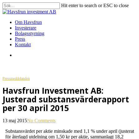
Skip
Hit enter to search or ESC to close
to
Close
main
Search
content
search
Menu
Om Havsfrun
Investerare
Bolagsstyrning
Press
Kontakt
search
Pressmeddelanden
Havsfrun Investment AB:
Justerad substansvärderapport
per 30 april 2015
13 maj 2015
No Comments
Substansvärdet per aktie minskade med 1,1 % under april (justerat
för återlagd utdelning om 1,50 kr per aktie, sammanlagt 18,2