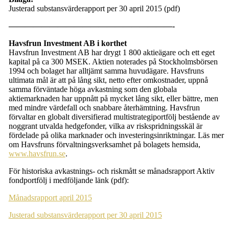
Justerad s
ubstansvärderapport
per
30 april 2015 (pdf)
————————————————————-
Havsfrun Investment AB i korthet
Havsfrun Investment AB har drygt 1 800 aktieägare och ett eget
kapital på ca 300 MSEK. Aktien noterades på Stockholmsbörsen
1994 och bolaget har alltjämt samma huvudägare.
Havsfruns
ultimata mål är att på lång sikt, netto efter omkostnader, uppnå
samma förväntade höga avkastning som den globala
aktiemarknaden har uppnått på mycket lång sikt, eller bättre, men
med mindre värdefall och snabbare återhämtning. Havsfrun
förvaltar en globalt diversifierad multistrategiportfölj bestående av
noggrant utvalda hedgefonder, vilka av riskspridningsskäl är
fördelade på olika marknader och investeringsinriktningar. Läs mer
om Havsfruns förvaltningsverksamhet på bolagets hemsida,
www.havsfrun.se
.
För historiska avkastnings- och riskmått se månadsrapport Aktiv
fondportfölj i medföljande länk (pdf):
Månadsrapport april 2015
Justerad substansvärderapport per 30 april 2015