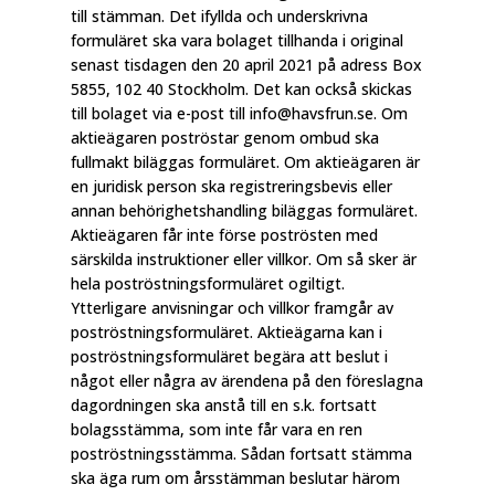
till stämman. Det ifyllda och underskrivna
formuläret ska vara bolaget tillhanda i original
senast tisdagen den 20 april 2021 på adress Box
5855, 102 40 Stockholm. Det kan också skickas
till bolaget via e-post till info@havsfrun.se. Om
aktieägaren poströstar genom ombud ska
fullmakt biläggas formuläret. Om aktieägaren är
en juridisk person ska registreringsbevis eller
annan behörighetshandling biläggas formuläret.
Aktieägaren får inte förse poströsten med
särskilda instruktioner eller villkor. Om så sker är
hela poströstningsformuläret ogiltigt.
Ytterligare anvisningar och villkor framgår av
poströstningsformuläret. Aktieägarna kan i
poströstningsformuläret begära att beslut i
något eller några av ärendena på den föreslagna
dagordningen ska anstå till en s.k. fortsatt
bolagsstämma, som inte får vara en ren
poströstningsstämma. Sådan fortsatt stämma
ska äga rum om årsstämman beslutar härom