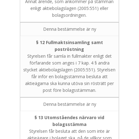
Annat ärende, som ankommer på stämman
enligt aktiebolagslagen (2005:551) eller
bolagsordningen.
Denna bestämmelse är ny
§ 12 Fullmaktsinsamling samt
poströstning
Styrelsen får samla in fullmakter enligt det
förfarande som anges i 7 kap. 4 § andra
stycket aktiebolagslagen (2005:551). Styrelsen
får inför en bolagsstämma besluta att
aktieägarna ska kunna utöva sin rösträtt per
post före bolagsstämman.
Denna bestämmelse är ny
§ 13 Utomståendes närvaro vid
bolagsstämma
Styrelsen får besluta att den som inte är
aktieägare i bolaget ska, på de villkor som