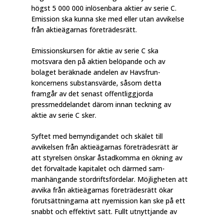
högst 5 000 000 inlösenbara aktier av serie C.
Emission ska kunna ske med eller utan avvikelse
från aktieägarnas företrädes­rätt.
Emissionskursen för aktie av serie C ska
motsvara den på aktien belöpande och av
bolaget beräknade andelen av Havsfrun-
koncernens substansvärde, såsom detta
framgår av det senast offentliggjorda
pressmeddelandet därom innan teckning av
aktie av serie C sker.
Syftet med bemyndigandet och skälet till
avvikelsen från aktieägarnas företrädesrätt är
att styrel­sen önskar åstadkomma en ökning av
det förvaltade kapitalet och därmed sam­
manhängande stordriftsfördelar. Möjligheten att
avvika från aktieägarnas företrädesrätt ökar
förutsättningarna att nyemission kan ske på ett
snabbt och effektivt sätt. Fullt utnyttjande av