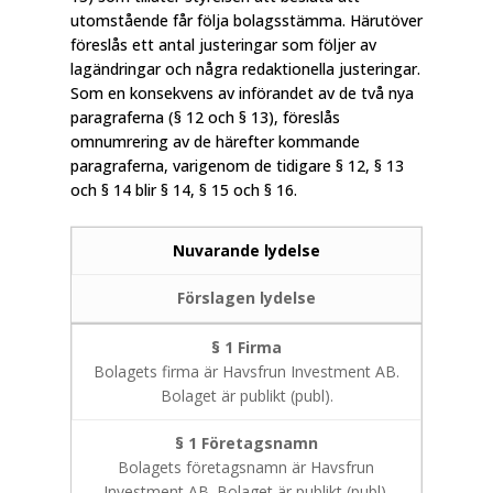
utomstående får följa bolagsstämma. Härutöver
föreslås ett antal justeringar som följer av
lagändringar och några redaktionella justeringar.
Som en konsekvens av införandet av de två nya
paragraferna (§ 12 och § 13), föreslås
omnumrering av de härefter kommande
paragraferna, varigenom de tidigare § 12, § 13
och § 14 blir § 14, § 15 och § 16.
Nuvarande lydelse
Förslagen lydelse
§ 1 Firma
Bolagets firma är Havsfrun Investment AB.
Bolaget är publikt (publ).
§ 1 Företagsnamn
Bolagets företagsnamn är Havsfrun
Investment AB. Bolaget är publikt (publ).