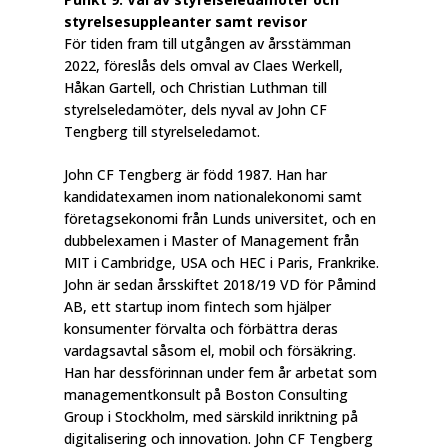
styrelsesuppleanter samt revisor
För tiden fram till utgången av årsstämman
2022, föreslås dels omval av Claes Werkell,
Håkan Gartell, och Christian Luthman till
styrelseledamöter, dels nyval av John CF
Tengberg till styrelseledamot.
John CF Tengberg är född 1987. Han har
kandidatexamen inom nationalekonomi samt
företagsekonomi från Lunds universitet, och en
dubbelexamen i Master of Management från
MIT i Cambridge, USA och HEC i Paris, Frankrike.
John är sedan årsskiftet 2018/19 VD för Påmind
AB, ett startup inom fintech som hjälper
konsumenter förvalta och förbättra deras
vardagsavtal såsom el, mobil och försäkring.
Han har dessförinnan under fem år arbetat som
managementkonsult på Boston Consulting
Group i Stockholm, med särskild inriktning på
digitalisering och innovation. John CF Tengberg