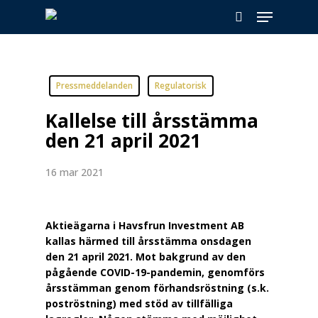
Skip
Menu
to
search
main
content
Pressmeddelanden
Regulatorisk
Kallelse till årsstämma
den 21 april 2021
16 mar 2021
Aktieägarna i Havsfrun Investment AB
kallas härmed till årsstämma onsdagen
den 21 april 2021. Mot bakgrund av den
pågående COVID-19-pandemin, genomförs
årsstämman genom förhandsröstning (s.k.
poströstning) med stöd av tillfälliga