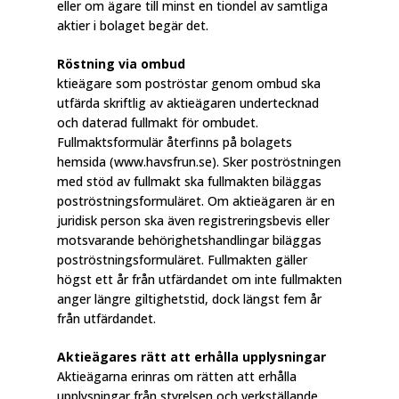
eller om ägare till minst en tiondel av samtliga
aktier i bolaget begär det.
Röstning via ombud
ktieägare som poströstar genom ombud ska
utfärda skriftlig av aktieägaren undertecknad
och daterad fullmakt för ombudet.
Fullmaktsformulär återfinns på bolagets
hemsida (www.havsfrun.se). Sker poströstningen
med stöd av fullmakt ska fullmakten biläggas
poströstningsformuläret. Om aktieägaren är en
juridisk person ska även registreringsbevis eller
motsvarande behörighetshandlingar biläggas
poströstningsformuläret. Fullmakten gäller
högst ett år från utfärdandet om inte fullmakten
anger längre giltighetstid, dock längst fem år
från utfärdandet.
Aktieägares rätt att erhålla upplysningar
Aktieägarna erinras om rätten att erhålla
upplysningar från styrelsen och verkställande