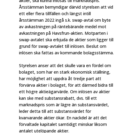
aktier, ska kunna inlösas till marknadspris.
Årsstämman bemyndigar därvid styrelsen att vid
ett eller flera tillfällen och längst intill
årsstämman 2022 ingå s.k. swap-avtal om byte
av avkastningen på räntebärande medel mot
avkastningen på Havsfrun-aktien. Motparten i
swap-avtalet ska erbjuda de aktier som ligger till
grund för swap-avtalet till inlösen. Beslut om
inlösen ska fattas av kommande bolagsstämma.
Styrelsen anser att det skulle vara en fördel om
bolaget, som har en stark ekonomisk ställning,
har möjlighet att uppdra åt tredje part att
förvärva aktier i bolaget, för att därmed bidra till
ett högre aktieägarvärde. Om inlösen av aktier
kan ske med substansrabatt, dvs. till ett
marknadspris som är lägre än substansvärdet,
leder detta till att substansvärdet för
kvarvarande aktier ökar. En nackdel är att det
förvaltade kapitalet samtidigt minskar liksom
antalet utelöpande aktier.