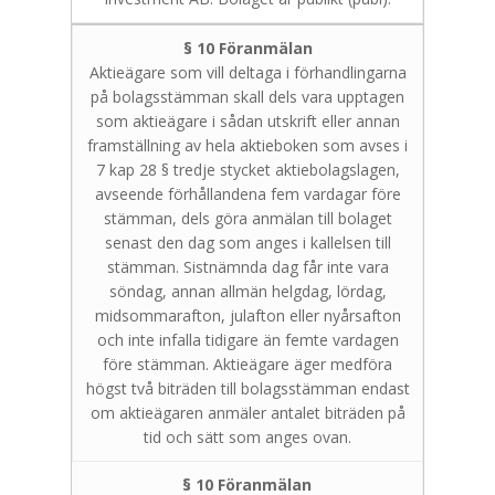
§ 10 Föranmälan
Aktieägare som vill deltaga i förhandlingarna
på bolagsstämman skall dels vara upptagen
som aktieägare i sådan utskrift eller annan
framställning av hela aktieboken som avses i
7 kap 28 § tredje stycket aktiebolagslagen,
avseende förhållandena fem vardagar före
stämman, dels göra anmälan till bolaget
senast den dag som anges i kallelsen till
stämman. Sistnämnda dag får inte vara
söndag, annan allmän helgdag, lördag,
midsommarafton, julafton eller nyårsafton
och inte infalla tidigare än femte vardagen
före stämman. Aktieägare äger medföra
högst två biträden till bolagsstämman endast
om aktieägaren anmäler antalet biträden på
tid och sätt som anges ovan.
§ 10 Föranmälan