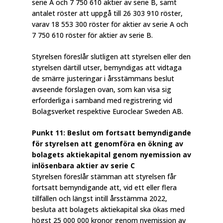
serie A och 7 750 610 aktier av serie B, samt
antalet röster att uppgå till
26 303 910 röster,
varav 18 553 300 röster för aktier av serie A och
7 750 610 röster för aktier av serie B.
Styrelsen föreslår slutligen att styrelsen eller den
styrelsen därtill utser, bemyndigas att vidtaga
de smärre justeringar i årsstämmans beslut
avseende förslagen ovan, som kan visa sig
erforderliga i samband med registrering vid
Bolagsverket respektive Euroclear Sweden AB.
Punkt 11: Beslut om fortsatt bemyndigande
för styrelsen att genomföra en ökning av
bola­gets aktiekapital genom nyemission av
inlösenbara aktier av serie C
Styrelsen föreslår stämman att styrelsen får
fortsatt bemyndigande att, vid ett eller flera
tillfällen och längst intill årsstämma 2022,
besluta att bolagets aktiekapital ska ökas med
högst 25 000 000 kronor genom nyemission av