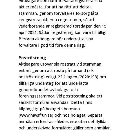
Aktieägare som låtit förvaltarregistrera sina
aktier måste, för att ha rätt att delta i
stämman, genom förvaltares försorg låta
inregistrera aktierna i eget namn, så att
vederbörande är registrerad torsdagen den 15
april 2021. Sådan registrering kan vara tillfällig.
Berörda aktieägare bör underrätta sina
förvaltare i god tid före denna dag.
Poströstning
Aktieägare utövar sin rösträtt vid stämman
enbart genom att rösta på förhand (s.k.
poströstning) enligt 22 § lagen (2020:198) om
tillfälliga undantag för att underlätta
genomförandet av bolags- och
föreningsstämmor. Vid poströstning ska ett
särskilt formulär användas. Detta finns
tillgängligt på bolagets hemsida
(www.havsfrun.se) och hos bolaget. Separat
anmälan erfordras således inte utan det ifyllda
och underskrivna formuläret gäller som anmälan