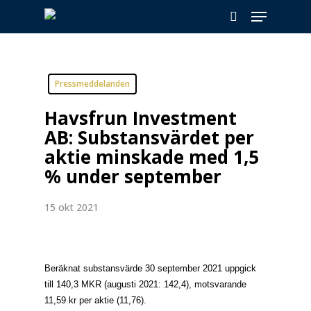
Skip
Menu
to
search
main
content
Pressmeddelanden
Havsfrun Investment
AB: Substansvärdet per
aktie minskade med 1,5
% under september
15 okt 2021
Beräknat substansvärde 30 september 2021 uppgick
till 140,3 MKR (augusti 2021: 142,4), motsvarande
11,59 kr per aktie (11,76).