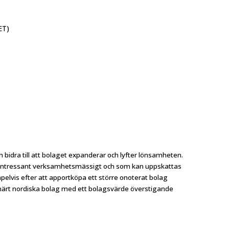
ET)
bidra till att bolaget expanderar och lyfter lönsamheten.
r intressant verksamhetsmässigt och som kan uppskattas
lvis efter att apportköpa ett större onoterat bolag
rimärt nordiska bolag med ett bolagsvärde överstigande