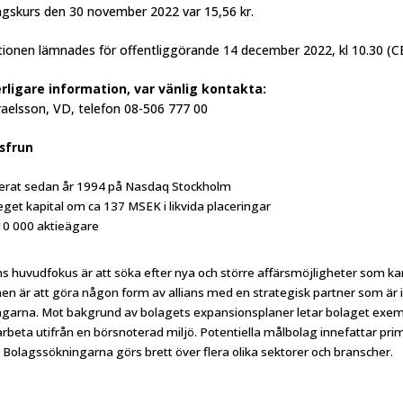
gskurs den 30 november 2022 var 15,56 kr.
ionen lämnades för offentliggörande 14 december 2022, kl 10.30 (C
erligare information, var vänlig kontakta:
raelsson, VD, telefon 08-506 777 00
sfrun
erat sedan år 1994 på Nasdaq Stockholm
eget kapital om ca 137 MSEK i likvida placeringar
10 000 aktieägare
s huvudfokus är att söka efter nya och större affärsmöjligheter som kan 
en är att göra någon form av allians med en strategisk partner som ä
ägarna. Mot bakgrund av bolagets expansionsplaner letar bolaget exempe
 arbeta utifrån en börsnoterad miljö. Potentiella målbolag innefattar p
 Bolagssökningarna görs brett över flera olika sektorer och branscher.