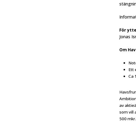
stängnin
Informat
För ytt
Jonas Is
Om Hav
Not
Ett 
Ca 
Havsfrun
Ambition
av aktie
som vill
500 mkr.