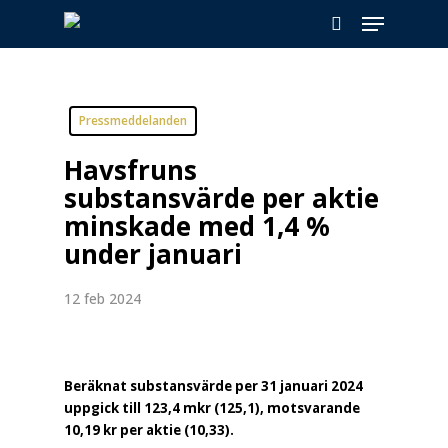
Skip
Menu
to
search
main
content
Pressmeddelanden
Havsfruns
substansvärde per aktie
minskade med 1,4 %
under januari
12 feb 2024
Beräknat substansvärde per 31 januari 2024
uppgick till 123,4 mkr (125,1), motsvarande
10,19 kr per aktie (10,33).