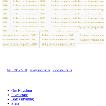
2020
Bolagsstyrningsrapport 2019
Revisors yttrande om bolagsstyrningsrapporten
2019
Bolagsstyrningsrapport 2018
Revisors yttrande om bolagsstyrningsrapporten
2018
Bolagsstyrningsrapport 2017
Revisors yttrande om bolagsstyrningsrapporten
2017
Bolagsstyrningsrapport 2016
Revisors yttrande om bolagsstyrningrapporten
2016
Bolagsstyrningsrapport 2015
Revisors yttrande om bolagsstyrningsrapporten
2015
Bolagsstyrningsrapport 2014
Revisors yttrande om bolagsstyrningrapporten
2014
Bolagsstyrningsrapport 2013
Revisors yttrande om bolagsstyrningsrapporten
2013
Bolagsstyrningsrapport för 2012
Revisors yttrande om
bolagsstyrningsrapporten 2012
Bolagsstyrningsrapport 2011
Revisors yttrande om
bolagsstyrningsrapporten 2011
Bolagsstyrningsrapport 2010
Revisors yttrande om
bolagsstyrningsrapporten 2010
Bolagsstyrningsrapport 2009
Havsfrun Investment AB
Nybrogatan 6, 114 34 Stockholm
Tel
+46 8 506 777 00
info@havsfrun.se
www.havsfrun.se
Close
Om Havsfrun
Menu
Investerare
Bolagsstyrning
Press