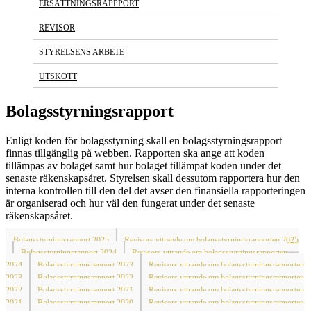
ERSÄTTNINGSRAPPPORT
REVISOR
STYRELSENS ARBETE
UTSKOTT
Bolagsstyrningsrapport
Enligt koden för bolagsstyrning skall en bolagsstyrningsrapport
finnas tillgänglig på webben. Rapporten ska ange att koden
tillämpas av bolaget samt hur bolaget tillämpat koden under det
senaste räkenskapsåret. Styrelsen skall dessutom rapportera hur den
interna kontrollen till den del det avser den finansiella rapporteringen
är organiserad och hur väl den fungerat under det senaste
räkenskapsåret.
Bolagsstyrningsrapport 2025
Revisors yttrande om bolagsstyrningsrapporten 2025
Bolagsstyrningsrapport 2024
Revisors yttrande om bolagsstyrningsrapporten
2024
Bolagsstyrningsrapport 2023
Revisors yttrande om bolagsstyrningsrapporten
2023
Bolagsstyrningsrapport 2022
Revisors yttrande om bolagsstyrningsrapporten
2022
Bolagsstyrningsrapport 2021
Revisors yttrande om bolagsstyrningsrapporten
2021
Bolagsstyrningsrapport 2020
Revisors yttrande om bolagsstyrningsrapporten