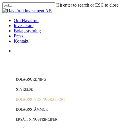
Skip
Hit enter to search or ESC to close
to
Close
main
Search
content
search
Menu
Om Havsfrun
Investerare
Bolagsstyrning
Press
Kontakt
search
BOLAGSORDNING
STYRELSE
BOLAGSSTYRNINGSRAPPORT
BOLAGSSTÄMMOR
ERSÄTTNINGSPRINCIPER