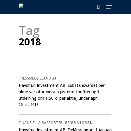
Skip
Menu
to
search
main
content
Tag
2018
PRESSMEDDELANDEN
Havsfrun Investment AB: Substansvärdet per
aktie var oförändrat (justerat för återlagd
utdelning om 1,50 kr per aktie) under april
16 maj 2018
FINANSIELLA RAPPORTER
REGULATORISK
Havsfrun Investment AB: Delårsrapport 1 januari